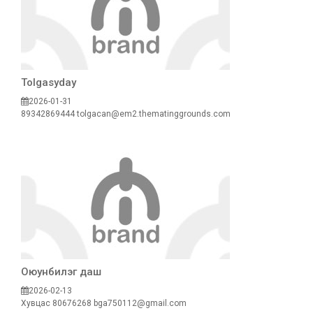
Tolgasyday
2026-01-31
89342869444
tolgacan@em2.thematinggrounds.com
Оюунбилэг даш
2026-02-13
Хувцас
80676268
bga750112@gmail.com