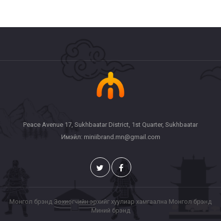
Peace Avenue 17, Sukhbaatar District, 1st Quarter, Sukhbaatar
Имэйл: miniibrand.mn@gmail.com
Монгол брэнд Зохиогчийн эрхийг хуулиар хамгаална Монгол брэнд
Миний брэнд