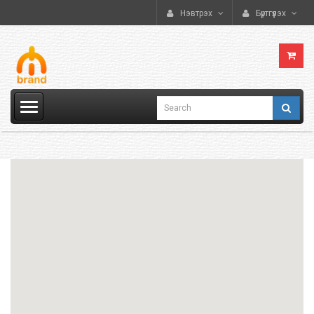
Нэвтрэх
Бүртгүүлэх