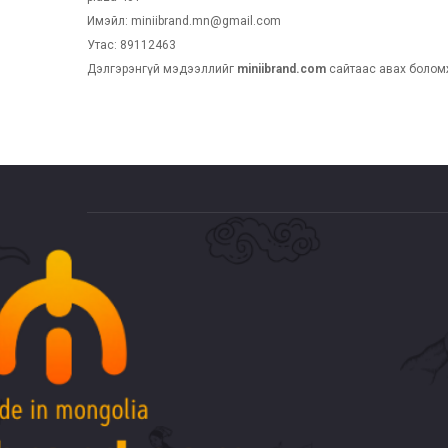
Имэйл:
miniibrand.mn@gmail.com
Утас: 89112463
Дэлгэрэнгүй мэдээллийг
miniibrand.com
сайтаас авах болом