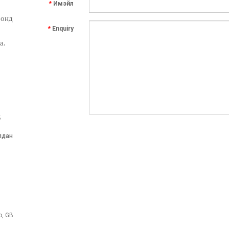
Имэйл
 онд
Enquiry
а.
д
алдан
о, GB