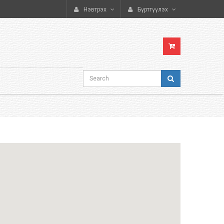
Онлайн худалдаа
Нэвтрэх
Бүртгүүлэх
Хүссэн бараагаа хүссэн газраа хүргүүлэн аваарай.