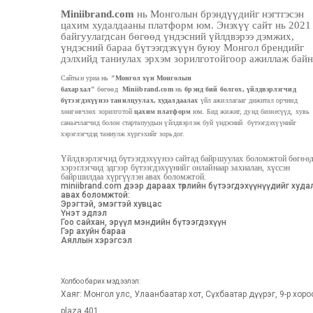
Miniibrand.com
нь Монголын брэндүүдийг нэгтгэсэн
цахим худалдааны платформ юм. Энэхүү сайт нь 2021
байгуулагдсан бөгөөд үндэсний үйлдвэрээ дэмжих,
үндэсний бараа бүтээгдэхүүн буюу Монгол брендийг
дэлхийд таниулах эрхэм зорилготойгоор ажиллаж байн
Сайтын уриа нь
"Монгол хүн Монголын
бахархал"
бөгөөд
M
iniibrand.com
нь
брэнд бий болгох, үйлдвэрлэгчид
бүтээгдэхүүнээ
танилцуулах, худалдаалах
үйл ажиллагааг дижитал орчинд
хөнгөвчлөх зорилготой
цахим платформ
юм. Бид жижиг, дунд бизнесүүд, хувь
санаачлагчид болон стартапуудын үйлдвэрлэж буй
үндэсний бүтээгдэхүүнийг
хэрэглэгчдэд таниулж хүргэхийг зорьдог.
Үйлдвэрлэгчид бүтээгдэхүүнээ сайтад байршуулах боломжтой бөгөө
хэрэглэгчид эдгээр бүтээгдэхүүнийг онлайнаар захиалан, хүссэн
байршилдаа хүргүүлэн авах боломжтой.
miniibrand.com дээр дараах төрлийн бүтээгдэхүүнүүдийг худ
авах боломжтой:
Эрэгтэй, эмэгтэй хувцас
Үнэт эдлэл
Гоо сайхан, эрүүл мэндийн бүтээгдэхүүн
Гэр ахуйн бараа
Аяллын хэрэгсэл
Холбоо барих мэдээлэл:
Хаяг: Монгол улс, Улаанбаатар хот, Сүхбаатар дүүрэг, 9-р хоро
plaza 401