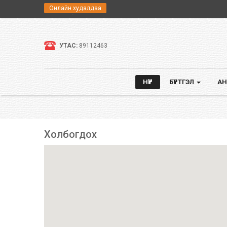
Онлайн худалдаа
Хүссэн бараагаа хүссэн газраа хүргүүлэн аваарай.
УТАС:
89112463
НҮҮР
БҮРТГЭЛ
АН
Холбогдох