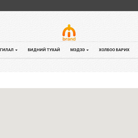
Үндэсний үйлдвэрлэлээ дэмжье.
Үндэсний үйлдвэрийн бүтээгдэхүүн борлуулагч
miniibrand.com сайтад тавтай морилно уу.
ГИЛАЛ
БИДНИЙ ТУХАЙ
МЭДЭЭ
ХОЛБОО БАРИХ