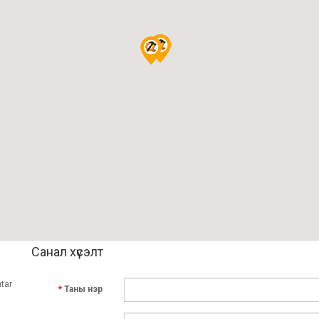
Санал хүсэлт
atar
Таны нэр