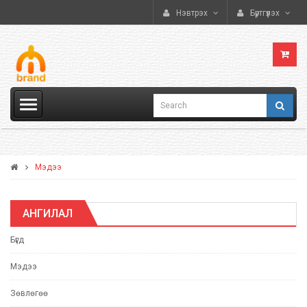
Нэвтрэх
Бүртгүүлэх
Мэдээ
АНГИЛАЛ
Бүгд
Мэдээ
Зөвлөгөө