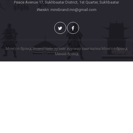
Peace Avenue 17, Sukhbaatar District, 1st Quarter, Sukhbaatar
Имэйл: miniibrand.mn@gmail.com
Монгол брэнд Зохиогчийн эрхийг хуулиар хамгаална Монгол брэнд
Миний брэнд