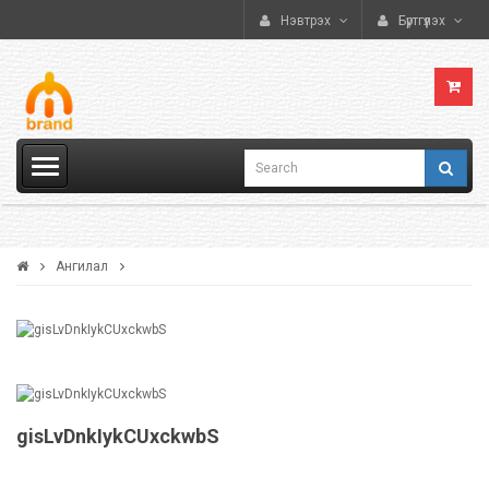
Нэвтрэх
Бүртгүүлэх
Ангилал
gisLvDnkIykCUxckwbS