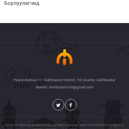
Борлуулагчид
Peace Avenue 17, Sukhbaatar District, 1st Quarter, Sukhbaatar
Имэйл: miniibrand.mn@gmail.com
Монгол брэнд Зохиогчийн эрхийг хуулиар хамгаална Монгол брэнд