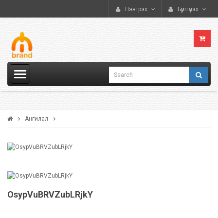
Нэвтрэх
Бүртгүүлэх
Ангилал
OsypVuBRVZubLRjkY