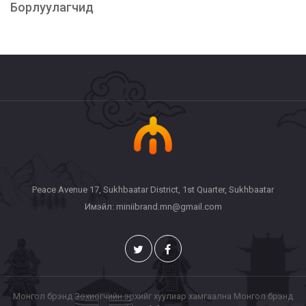
Борлуулагчид
Peace Avenue 17, Sukhbaatar District, 1st Quarter, Sukhbaatar
Имэйл: miniibrand.mn@gmail.com
Монгол брэнд Зохиогчийн эрхийг хуулиар хамгаална Монгол брэнд