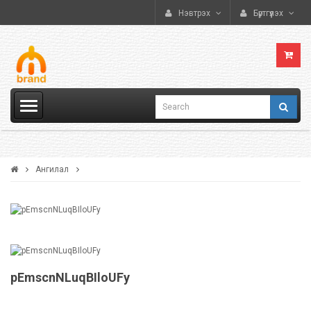
Нэвтрэх
Бүртгүүлэх
Ангилал
pEmscnNLuqBIloUFy