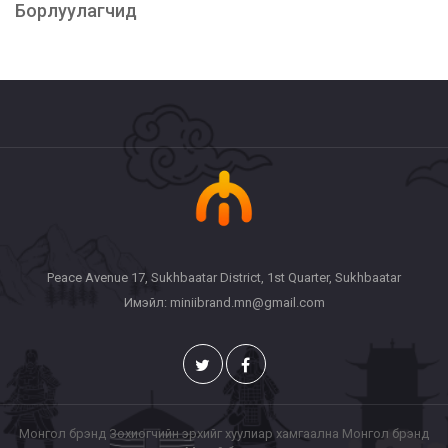
Борлуулагчид
Peace Avenue 17, Sukhbaatar District, 1st Quarter, Sukhbaatar
Имэйл: miniibrand.mn@gmail.com
Монгол брэнд Зохиогчийн эрхийг хуулиар хамгаална Монгол брэнд