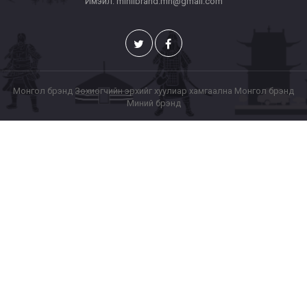
Имэйл: miniibrand.mn@gmail.com
Монгол брэнд Зохиогчийн эрхийг хуулиар хамгаална Монгол брэнд
Миний брэнд