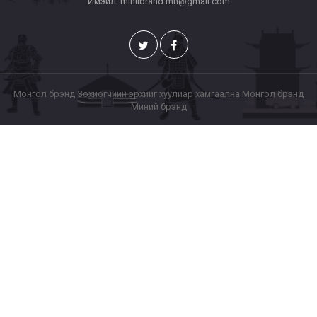
Имэйл: miniibrand.mn@gmail.com
Монгол брэнд Зохиогчийн эрхийг хуулиар хамгаална Монгол брэнд
Миний брэнд