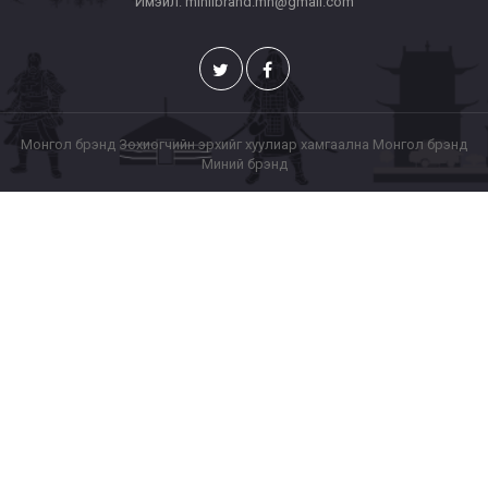
Имэйл: miniibrand.mn@gmail.com
Монгол брэнд Зохиогчийн эрхийг хуулиар хамгаална Монгол брэнд
Миний брэнд