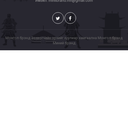
Имэйл: miniibrand.mn@gmail.com
Монгол брэнд Зохиогчийн эрхийг хуулиар хамгаална Монгол брэнд
Миний брэнд