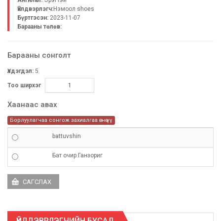
Үйлдвэрлэгч:
Нэмоол shoes
Бүртгэсэн:
2023-11-07
Барааны төлөв:
Барааны сонголт
Үлдэгдэл:
5
Тоо ширхэг
Хаанаас авах
Борлуулагчаа сонгож захиалгаа өгнө үү
battuvshin
Бат очир Ганзориг
ҮЙЛДЭВРЛЭГЧИЙН БУСАД