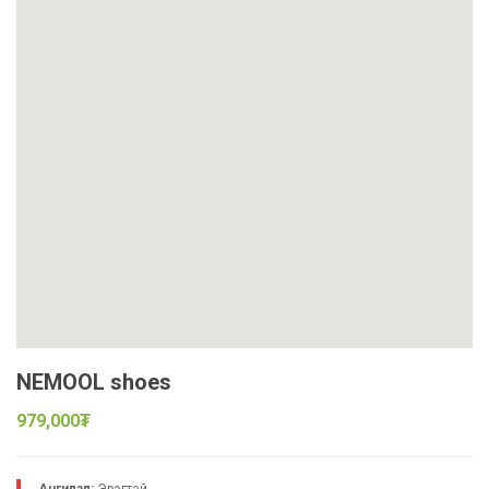
NEMOOL shoes
979,000₮
Ангилал:
Эрэгтэй