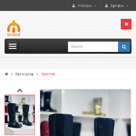
Нэвтрэх
Бүртгүүлэх
Бүтээгдэхүүн
Эрэгтэй