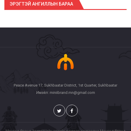
ЭРЭГТЭЙ АНГИЛЛЫН БАРАА
Peace Avenue 17, Sukhbaatar District, 1st Quarter, Sukhbaatar
Имэйл: miniibrand.mn@gmail.com
Монгол брэнд Зохиогчийн эрхийг хуулиар хамгаална Монгол брэнд