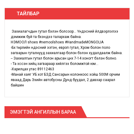
ТАЙЛБАР
Захиалагчдын гутал бэлэн болсоор... Үндэсний үйлдвэрлэлээ
дэмжиж буй та бүхэндээ талархаж байна.
НЭМООЛ shoes #nemoolshoes #HandmadeMONGOLIA
-Бүх төрлийн үндэсний ээтэн, европ гутал, Хром болон поло
загварын гуталнууд захиалгаар болон бэлэн худалдаалж байна.
-- Захиалгын гутал болон арьсан цүнх 7-14 хоногт бэлэн болно.
- Та хүссэн хийц загвараар хийлгэх боломжтой юм...
-Харилцах утас 89112463
-Манай хаяг УБ хот БЗД Сансарын колонкоос хойш 500М орчим
яваад Дарь Эхийн автобусны Дунд буудал, 2 давхар саарал
байшин
ЭМЭГТЭЙ АНГИЛЛЫН БАРАА