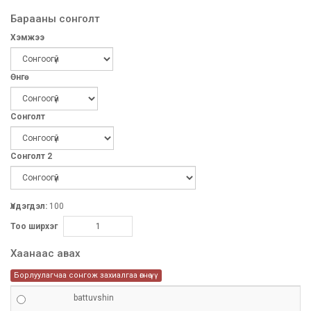
Барааны сонголт
Хэмжээ
Өнгө
Сонголт
Сонголт 2
Үлдэгдэл:
100
Тоо ширхэг
Хаанаас авах
Борлуулагчаа сонгож захиалгаа өгнө үү
battuvshin