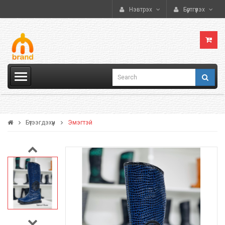
Нэвтрэх
Бүртгүүлэх
Бүтээгдэхүүн
Эмэгтэй