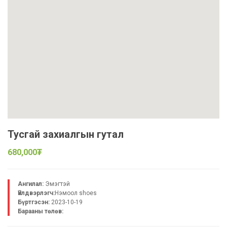
Тусгай захиалгын гутал
680,000₮
Ангилал:
Эмэгтэй
Үйлдвэрлэгч:
Нэмоол shoes
Бүртгэсэн:
2023-10-19
Барааны төлөв: