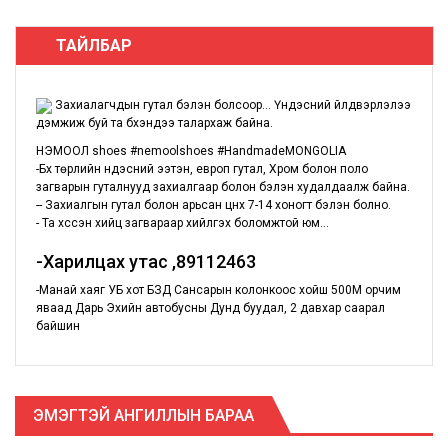
ТАЙЛБАР
Захиалагчдын гутал бэлэн болсоор... Үндэсний үйлдвэрлэлээ
дэмжиж буй та бүхэндээ талархаж байна.
НЭМООЛ shoes #nemoolshoes #HandmadeMONGOLIA
-Бүх төрлийн үндэсний ээтэн, европ гутал, Хром болон поло
загварын гуталнууд захиалгаар болон бэлэн худалдаалж байна.
-- Захиалгын гутал болон арьсан цүнх 7-14 хоногт бэлэн болно.
- Та хүссэн хийц загвараар хийлгэх боломжтой юм...
-Харилцах утас ,89112463
-Манай хаяг УБ хот БЗД Сансарын колонкоос хойш 500М орчим
яваад Дарь Эхийн автобусны Дунд буудал, 2 давхар саарал
байшин
ЭМЭГТЭЙ АНГИЛЛЫН БАРАА