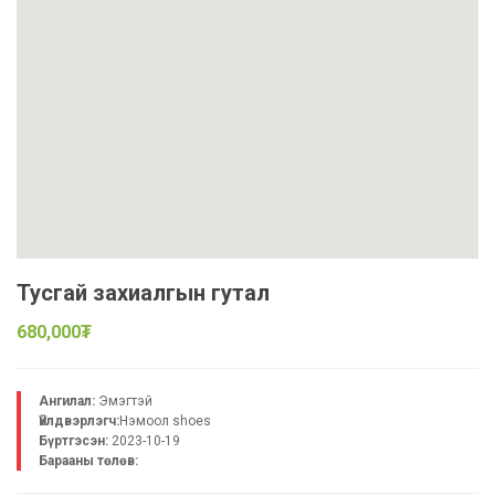
Тусгай захиалгын гутал
680,000₮
Ангилал:
Эмэгтэй
Үйлдвэрлэгч:
Нэмоол shoes
Бүртгэсэн:
2023-10-19
Барааны төлөв: