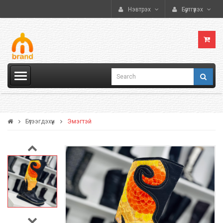
Нэвтрэх
Бүртгүүлэх
Бүтээгдэхүүн
Эмэгтэй