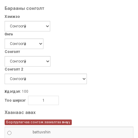
Барааны сонголт
Хэмжээ
Өнгө
Сонголт
Сонголт 2
Үлдэгдэл:
100
Тоо ширхэг
Хаанаас авах
Борлуулагчаа сонгож захиалгаа өгнө үү
battuvshin