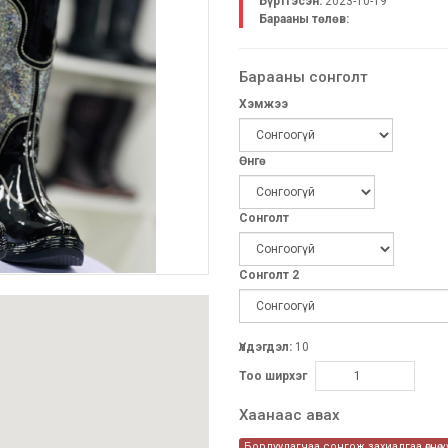
Бүртгэсэн:
2023-10-19
Барааны төлөв:
Барааны сонголт
Хэмжээ
Өнгө
Сонголт
Сонголт 2
Үлдэгдэл:
10
Тоо ширхэг
Хаанаас авах
Борлуулагчаа сонгож захиалгаа өгнө ү