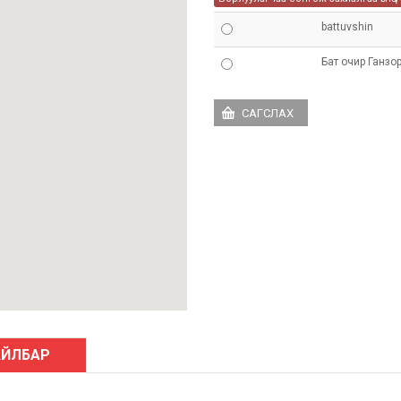
battuvshin
Бат очир Ганзо
АЙЛБАР