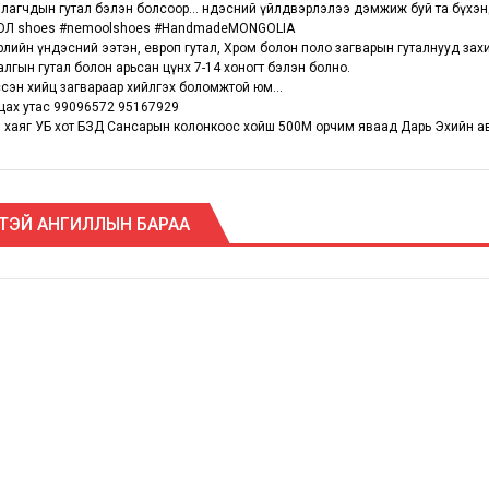
алагчдын гутал бэлэн болсоор... Үндэсний үйлдвэрлэлээ дэмжиж буй та бүхэ
Л shoes #nemoolshoes #HandmadeMONGOLIA
өрлийн үндэсний ээтэн, европ гутал, Хром болон поло загварын гуталнууд за
иалгын гутал болон арьсан цүнх 7-14 хоногт бэлэн болно.
үссэн хийц загвараар хийлгэх боломжтой юм...
цах утас 99096572 95167929
 хаяг УБ хот БЗД Сансарын колонкоос хойш 500М орчим яваад Дарь Эхийн а
ТЭЙ АНГИЛЛЫН БАРАА