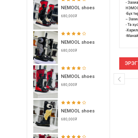
- Захи
NEMOOL shoes
НЭМОО
-Бүх т
680,000₮
-- Зах
- Та х
-Харил
-Манай
NEMOOL shoes
680,000₮
ЭРЭГ
NEMOOL shoes
680,000₮
NEMOOL shoes
680,000₮