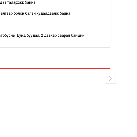
ндээ талархаж байна.
хиалгаар болон бэлэн худалдаалж байна.
втобусны Дунд буудал, 2 давхар саарал байшин