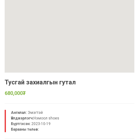
Тусгай захиалгын гутал
680,000₮
Ангилал:
Эмэгтэй
Үйлдвэрлэгч:
Нэмоол shoes
Бүртгэсэн:
2023-10-19
Барааны төлөв: