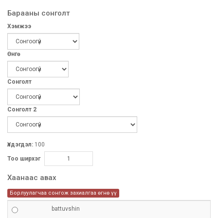
Барааны сонголт
Хэмжээ
Өнгө
Сонголт
Сонголт 2
Үлдэгдэл:
100
Тоо ширхэг
Хаанаас авах
Борлуулагчаа сонгож захиалгаа өгнө үү
battuvshin