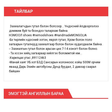
ТАЙЛБАР
Захиалагчдын гутал бэлэн болсоор... Үндэсний үйлдвэрлэлээ
дэмжиж буй та бүхэндээ талархаж байна.
НЭМООЛ shoes #nemoolshoes #HandmadeMONGOLIA
-Бүх төрлийн үндэсний ээтэн, европ гутал, Хром болон поло
загварын гуталнууд захиалгаар болон бэлэн худалдаалж байна.
-- Захиалгын гутал болон арьсан цүнх 7-14 хоногт бэлэн болно.
- Та хүссэн хийц загвараар хийлгэх боломжтой юм...
-Харилцах утас ,89112463
-Манай хаяг УБ хот БЗД Сансарын колонкоос хойш 500М орчим
яваад Дарь Эхийн автобусны Дунд буудал, 2 давхар саарал
байшин
ЭМЭГТЭЙ АНГИЛЛЫН БАРАА