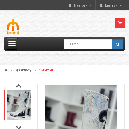
Нэвтрэх
Бүртгүүлэх
Бүтээгдэхүүн
Эмэгтэй