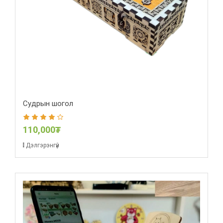
Судрын шогол
110,000₮
Дэлгэрэнгүй