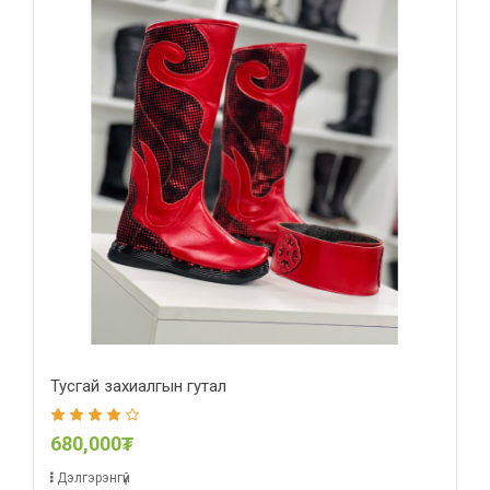
Тусгай захиалгын гутал
680,000₮
Дэлгэрэнгүй