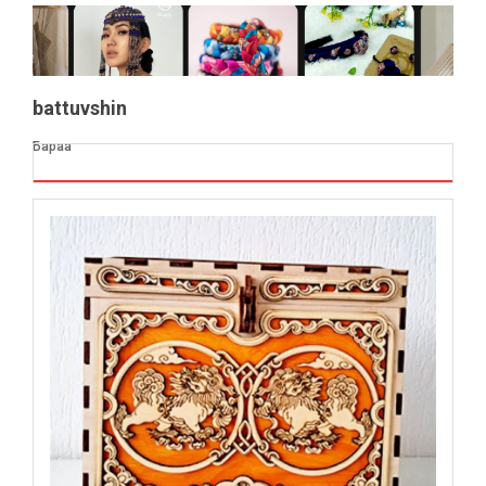
battuvshin
Бараа