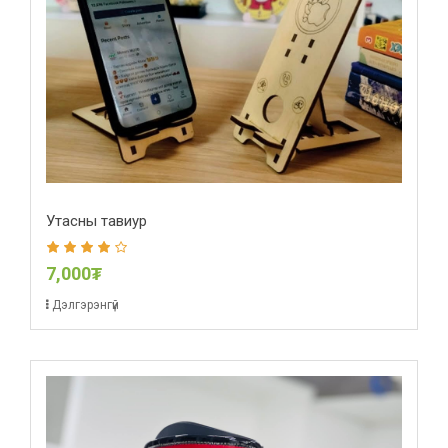
Утасны тавиур
7,000₮
Дэлгэрэнгүй