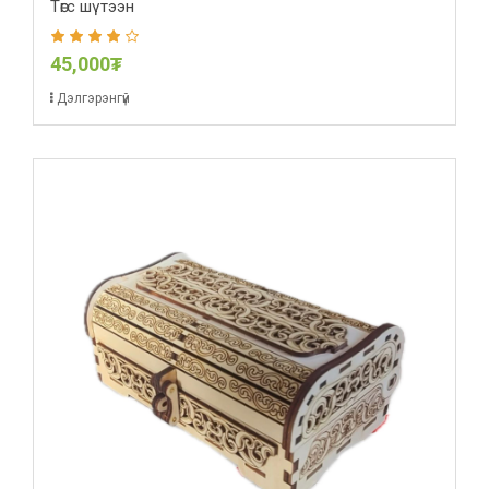
Төгс шүтээн
45,000₮
Дэлгэрэнгүй