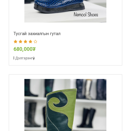
Тусгай захиалгын гутал
680,000₮
Дэлгэрэнгүй