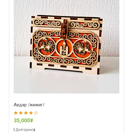
Авдар /жижиг/
35,000₮
Дэлгэрэнгүй