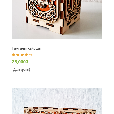
Тамганы хайрцаг
25,000₮
Дэлгэрэнгүй