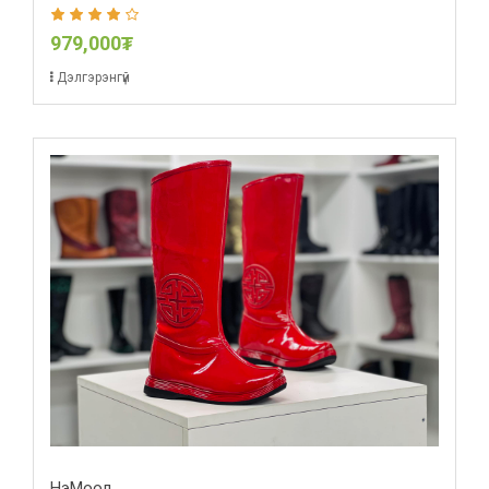
979,000₮
Дэлгэрэнгүй
НэМоол