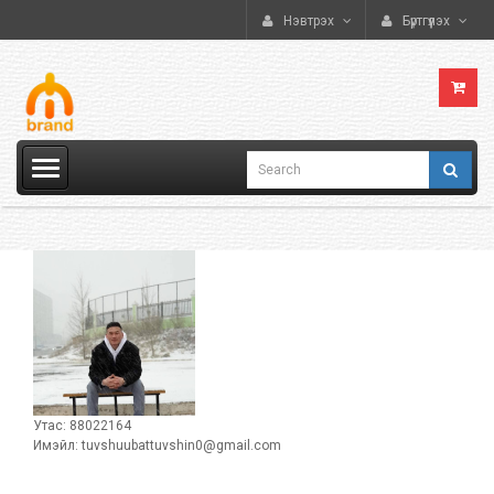
Нэвтрэх
Бүртгүүлэх
Утас:
88022164
Имэйл:
tuvshuubattuvshin0@gmail.com