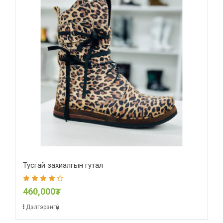
Тусгай захиалгын гутал
460,000₮
Дэлгэрэнгүй