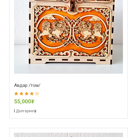
Авдар /том/
55,000₮
Дэлгэрэнгүй