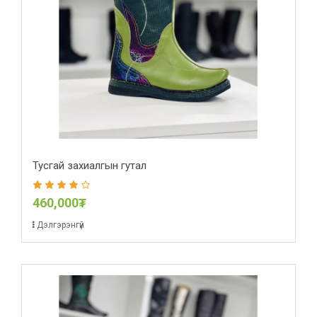
Тусгай захиалгын гутал
460,000₮
Дэлгэрэнгүй