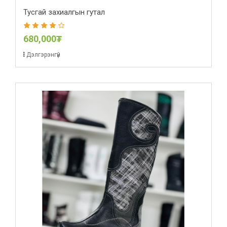
Тусгай захиалгын гутал
680,000₮
Дэлгэрэнгүй