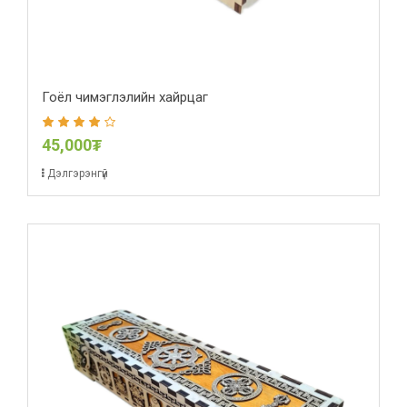
Гоёл чимэглэлийн хайрцаг
45,000₮
Дэлгэрэнгүй