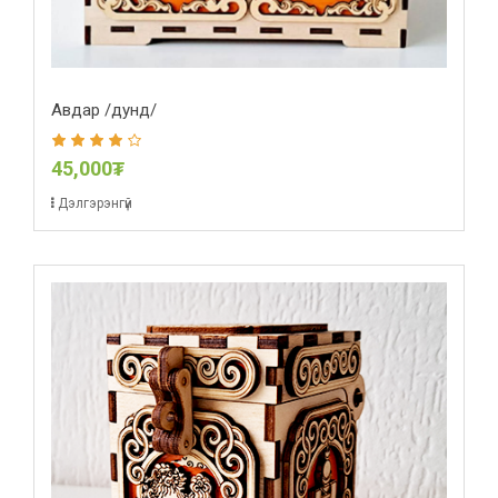
Авдар /дунд/
45,000₮
Дэлгэрэнгүй