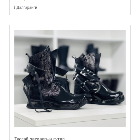
Дэлгэрэнгүй
Тусгай захиалгын гутал